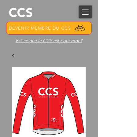
DEVENIR MEMBRE DU CCS
Est-ce que le CCS est pour moi ?