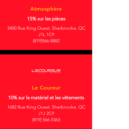
Atmosphère
15% sur les pièces
3400 Rue King Ouest, Sherbrooke, QC
J1L 1C9
(819)566-8882
Le Coureur
10% sur le matériel et les vêtements
1682 Rue King Ouest, Sherbrooke, QC
J1J 2C9
(819) 566-5363