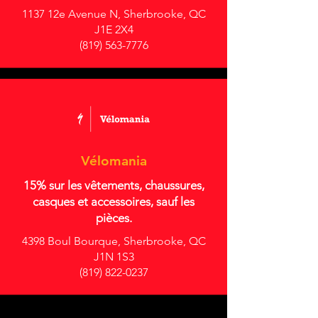
1137 12e Avenue N, Sherbrooke, QC
J1E 2X4
(819) 563-7776
Vélomania
15% sur les vêtements, chaussures,
casques et accessoires, sauf les
pièces.
4398 Boul Bourque, Sherbrooke, QC
J1N 1S3
(819) 822-0237