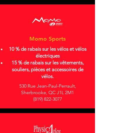
Momo Sports
10 % de rabais sur les vélos et vélos
électriques
15 % de rabais sur les vêtements,
souliers, pièces et accessoires de
vélos.
530 Rue Jean-Paul-Perrault,
Sherbrooke, QC J1L 2M1
(819) 822-3077