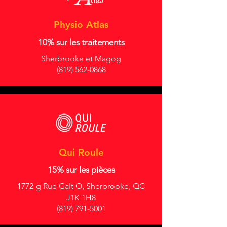
Physio Atlas
10% sur les traitements
Sherbrooke et Magog
(819) 562-0868
Qui Roule
15% sur les pièces
1772-g Rue Galt O, Sherbrooke, QC
J1K 1H8
(819) 791-5001