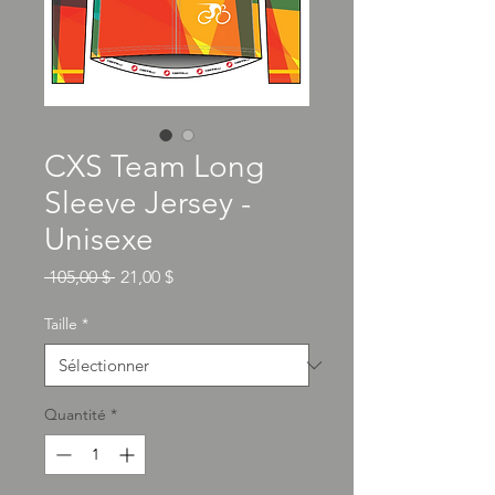
CXS Team Long
Sleeve Jersey -
Unisexe
Prix
Prix
 105,00 $ 
21,00 $
original
promotionnel
Taille
*
Quantité
*